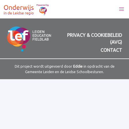
PRIVACY & COOKIEBELEID
(AVG)
CONTACT
Dit project wordt uitgevoerd door
Eddie
in opdracht van de
Gemeente Leiden en de Leidse Schoolbesturen.