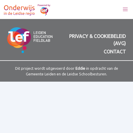
PRIVACY & COOKIEBELEID
(AVG)
CONTACT
Dit project wordt uitgevoerd door
Eddie
in opdracht van de
Gemeente Leiden en de Leidse Schoolbesturen.