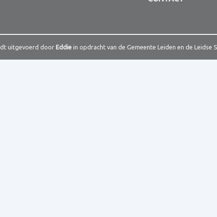
rdt uitgevoerd door
Eddie
in opdracht van de Gemeente Leiden en de Leidse 