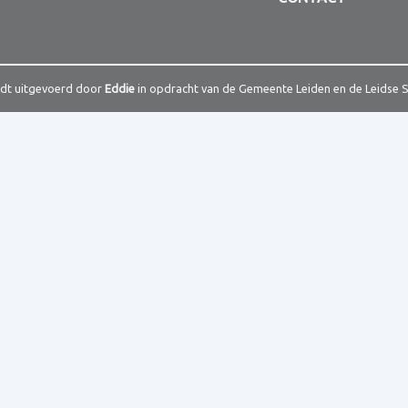
rdt uitgevoerd door
Eddie
in opdracht van de Gemeente Leiden en de Leidse 