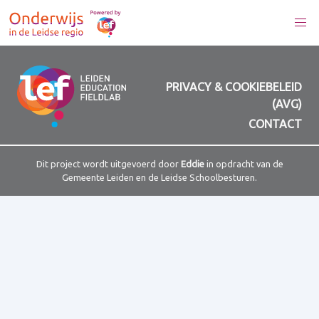
PRIVACY & COOKIEBELEID
(AVG)
CONTACT
Dit project wordt uitgevoerd door
Eddie
in opdracht van de
Gemeente Leiden en de Leidse Schoolbesturen.