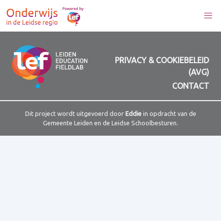
PRIVACY & COOKIEBELEID
(AVG)
CONTACT
Dit project wordt uitgevoerd door
Eddie
in opdracht van de
Gemeente Leiden en de Leidse Schoolbesturen.