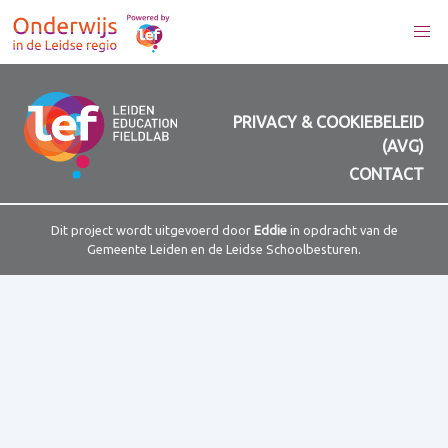
PRIVACY & COOKIEBELEID
(AVG)
CONTACT
Dit project wordt uitgevoerd door
Eddie
in opdracht van de
Gemeente Leiden en de Leidse Schoolbesturen.