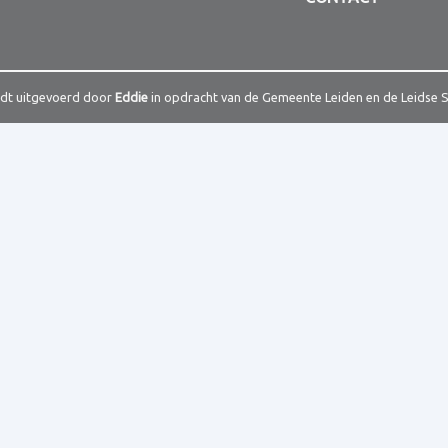
rdt uitgevoerd door
Eddie
in opdracht van de Gemeente Leiden en de Leidse 