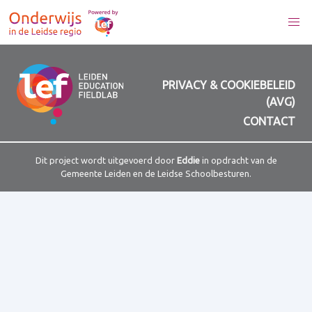
PRIVACY & COOKIEBELEID
(AVG)
CONTACT
Dit project wordt uitgevoerd door
Eddie
in opdracht van de
Gemeente Leiden en de Leidse Schoolbesturen.