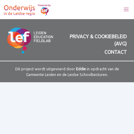
PRIVACY & COOKIEBELEID
(AVG)
CONTACT
Dit project wordt uitgevoerd door
Eddie
in opdracht van de
Gemeente Leiden en de Leidse Schoolbesturen.