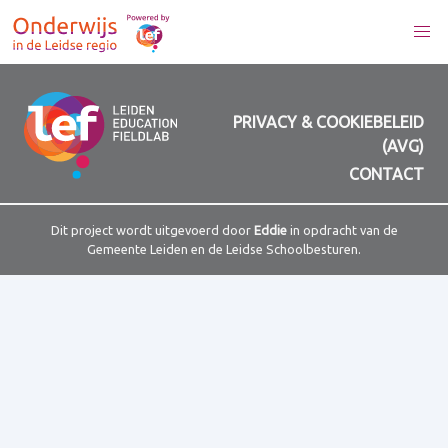
PRIVACY & COOKIEBELEID
(AVG)
CONTACT
Dit project wordt uitgevoerd door
Eddie
in opdracht van de
Gemeente Leiden en de Leidse Schoolbesturen.