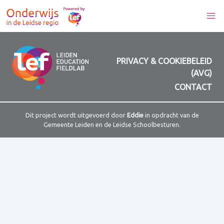
PRIVACY & COOKIEBELEID
(AVG)
CONTACT
Dit project wordt uitgevoerd door
Eddie
in opdracht van de
Gemeente Leiden en de Leidse Schoolbesturen.