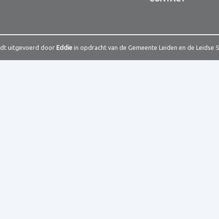
rdt uitgevoerd door
Eddie
in opdracht van de Gemeente Leiden en de Leidse 