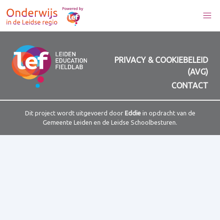
PRIVACY & COOKIEBELEID
(AVG)
CONTACT
Dit project wordt uitgevoerd door
Eddie
in opdracht van de
Gemeente Leiden en de Leidse Schoolbesturen.