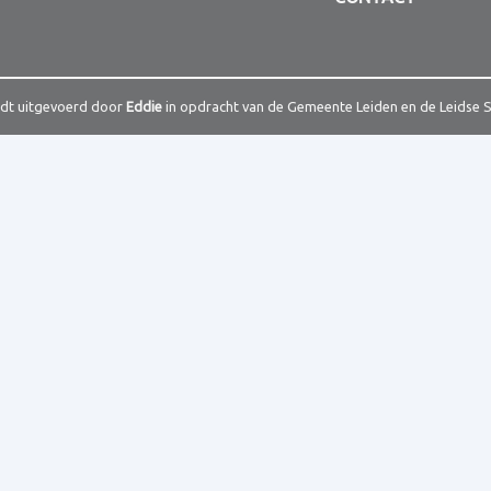
rdt uitgevoerd door
Eddie
in opdracht van de Gemeente Leiden en de Leidse 