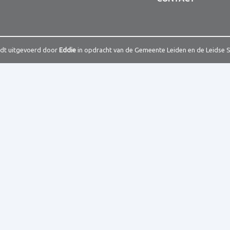
rdt uitgevoerd door
Eddie
in opdracht van de Gemeente Leiden en de Leidse 